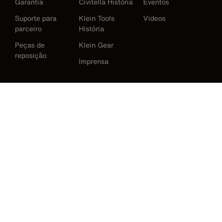
Garantia
Civitella História
Eventos
Suporte para
Klein Tools
Videos
parceiro
História
Peças de
Klein Gear
reposição
Imprensa
International
Baixar Klein Tools Catálogo
Austrália
Europe
Alemanha
Irlanda
Japão
Korea
México
Nova Zelândia