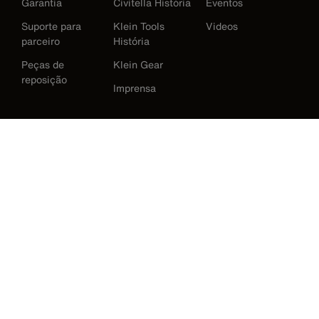
Garantia
Civitella História
Eventos
Suporte para
Klein Tools
Videos
parceiro
História
Peças de
Klein Gear
reposição
Imprensa
International
Baixar Klein Tools Catálogo
Austrália
Europe
Alemanha
Irlanda
Japão
Korea
México
Nova Zelândia