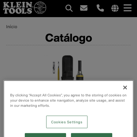
Navegação
Internationa
Trilha
site
Pular
Início
principal
links
Catálogo
para
de
menu
o
navegação
conteúdo
principal
By clicking “Accept All Cookies”, you agree to the storing of cookies on
your device to enhance site navigation, analyze site usage, and assist
in our marketing efforts.
Klein Tools
Cookies Settings