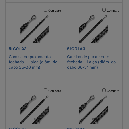
Activating this element will cause content on the page to b
Activating this el
Compare
Compare
product number 51.C01.A2
product number 51.C01.A3
51.C01.A2
51.C01.A3
Camisa de puxamento
Camisa de puxamento
fechada - 1 alça (diâm. do
fechada - 1 alça (diâm. do
cabo 25-38 mm)
cabo 38-51 mm)
Activating this element will cause content on the page to b
Activating this el
Compare
Compare
product number 51.C01.A4
product number 51.C01.A5
51.C01.A4
51.C01.A5