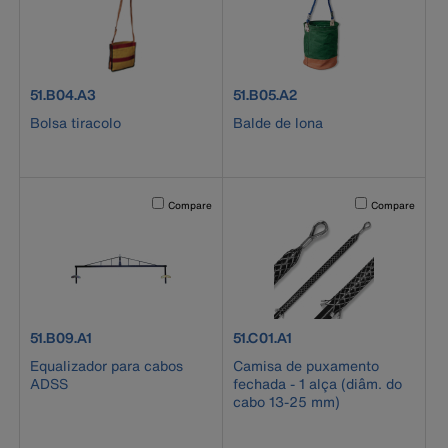
product number 51.B04.A3
product number 51.B05.A2
51.B04.A3
51.B05.A2
Bolsa tiracolo
Balde de lona
Activating this element will cause content on the page to b
Activating this el
Compare
Compare
product number 51.B09.A1
product number 51.C01.A1
51.B09.A1
51.C01.A1
Equalizador para cabos
Camisa de puxamento
ADSS
fechada - 1 alça (diâm. do
cabo 13-25 mm)