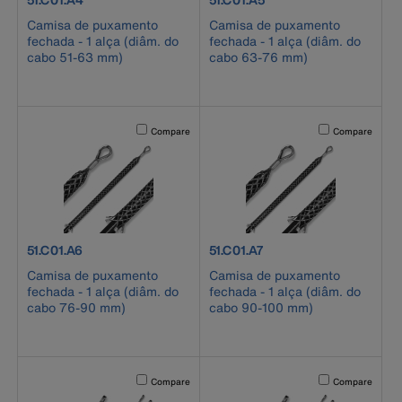
Camisa de puxamento
Camisa de puxamento
fechada - 1 alça (diâm. do
fechada - 1 alça (diâm. do
cabo 51-63 mm)
cabo 63-76 mm)
Activating this element will cause content on the page to b
Activating this el
Compare
Compare
product number 51.C01.A6
product number 51.C01.A7
51.C01.A6
51.C01.A7
Camisa de puxamento
Camisa de puxamento
fechada - 1 alça (diâm. do
fechada - 1 alça (diâm. do
cabo 76-90 mm)
cabo 90-100 mm)
Activating this element will cause content on the page to b
Activating this el
Compare
Compare