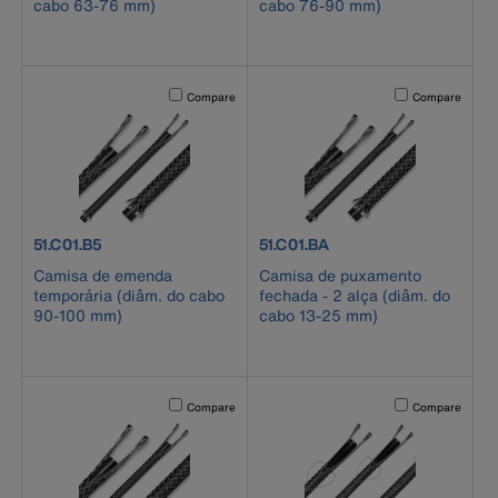
cabo 63-76 mm)
cabo 76-90 mm)
Activating this element will cause content on the page to b
Activating this el
Compare
Compare
product number 51.C01.B5
product number 51.C01.BA
51.C01.B5
51.C01.BA
Camisa de emenda
Camisa de puxamento
temporária (diâm. do cabo
fechada - 2 alça (diâm. do
90-100 mm)
cabo 13-25 mm)
Activating this element will cause content on the page to b
Activating this el
Compare
Compare