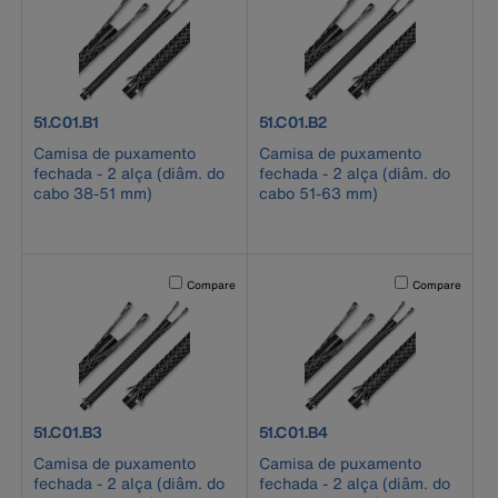
product number 51.C01.B1
product number 51.C01.B2
51.C01.B1
51.C01.B2
Camisa de puxamento
Camisa de puxamento
fechada - 2 alça (diâm. do
fechada - 2 alça (diâm. do
cabo 38-51 mm)
cabo 51-63 mm)
Activating this element will cause content on the page to b
Activating this el
Compare
Compare
product number 51.C01.B3
product number 51.C01.B4
51.C01.B3
51.C01.B4
Camisa de puxamento
Camisa de puxamento
fechada - 2 alça (diâm. do
fechada - 2 alça (diâm. do