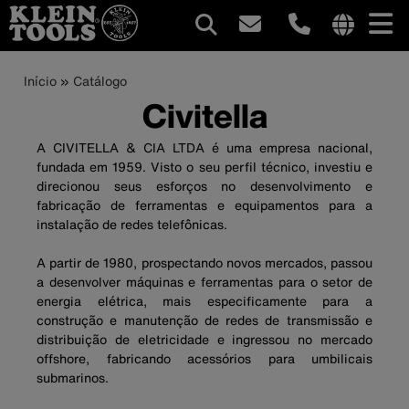
Navegação
Internationa
site
Trilha
Pular
Início
Catálogo
principal
links
para
Civitella
de
menu
o
conteúdo
navegação
A CIVITELLA & CIA LTDA é uma empresa nacional,
principal
fundada em 1959. Visto o seu perfil técnico, investiu e
direcionou seus esforços no desenvolvimento e
fabricação de ferramentas e equipamentos para a
instalação de redes telefônicas.
A partir de 1980, prospectando novos mercados, passou
a desenvolver máquinas e ferramentas para o setor de
energia elétrica, mais especificamente para a
construção e manutenção de redes de transmissão e
distribuição de eletricidade e ingressou no mercado
offshore, fabricando acessórios para umbilicais
submarinos.