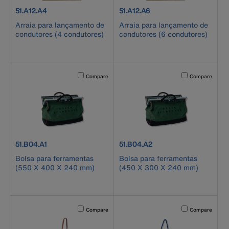
product number 51.A12.A4
product number 51.A12.A6
51.A12.A4
51.A12.A6
Arraia para lançamento de
Arraia para lançamento de
condutores (4 condutores)
condutores (6 condutores)
Activating this element will cause content on the page to b
Activating this el
Compare
Compare
product number 51.B04.A1
product number 51.B04.A2
51.B04.A1
51.B04.A2
Bolsa para ferramentas
Bolsa para ferramentas
(550 X 400 X 240 mm)
(450 X 300 X 240 mm)
Activating this element will cause content on the page to b
Activating this el
Compare
Compare