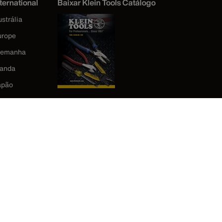
ternational
Baixar Klein Tools Catálogo
strália
urope
lemanha
landa
apão
orea
éxico
ova Zelândia
eino Unido
stados Unidos