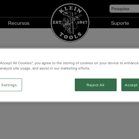
Pesquisa
Recursos
Suporte
Recursos
Suporte
menu
menu
 “Accept All Cookies”, you agree to the storing of cookies on your device to enhance
analyze site usage, and assist in our marketing efforts.
 Settings
Reject All
Accept 
ifically for HVAC Technicians