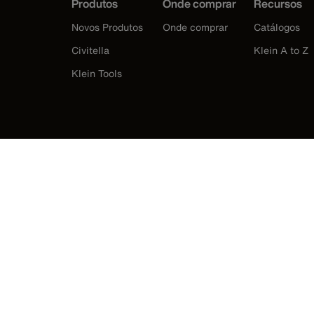
Produtos
Onde comprar
Recursos
Novos Produtos
Onde comprar
Catálogos
Civitella
Klein A to Z
Klein Tools