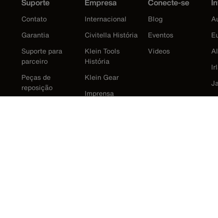
Suporte
Empresa
Conecte-se
In
Contato
Internacional
Blog
Au
Garantia
Civitella História
Eventos
E
Suporte para
Klein Tools
Videos
A
parceiro
História
Ir
Peças de
Klein Gear
J
reposição
Imprensa
K
M
N
R
E