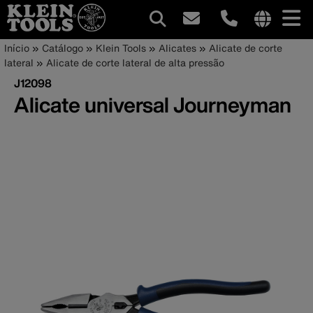
Navegação
Internationa
Trilha
Pular
Início
Catálogo
Klein Tools
Alicates
Alicate de corte
site
para
lateral
Alicate de corte lateral de alta pressão
principal
de
links
o
J12098
menu
conteúdo
navegação
Alicate universal Journeyman
principal