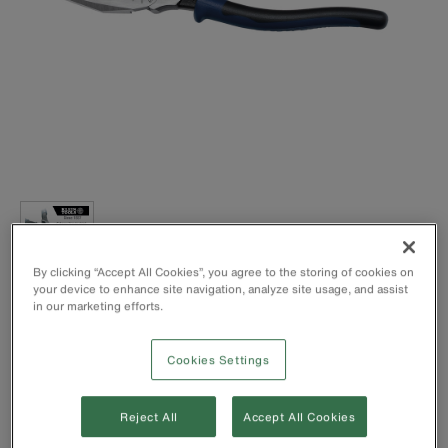
By clicking “Accept All Cookies”, you agree to the storing of cookies on
your device to enhance site navigation, analyze site usage, and assist
in our marketing efforts.
Matriz de crimpagem atrás da articulação para crimpagem
com pressão superior de conectores, bornes com orelha e
terminais não isolados.
Cookies Settings
Empunhadura dentada de tubo para mais força de aperto.
Facas de corte temperadas por indução para longa vida
útil.
Reject All
Accept All Cookies
Junta rebitada a quente garante uma ação suave sem