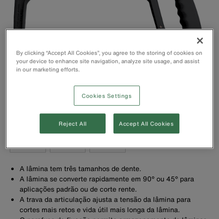
By clicking “Accept All Cookies”, you agree to the storing of cookies on
your device to enhance site navigation, analyze site usage, and assist
in our marketing efforts.
Cookies Settings
Reject All
Accept All Cookies
A lâmina tem três tamanhos de dente.
A lâmina se converte rapidamente em 90° ou 45° para
aplicações padrão ou de corte rente.
A trava da articulação ajusta a tensão da lâmina para
cortes mais retos e vida útil mais longa da lâmina.