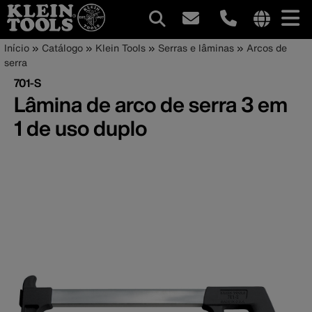
Navegação
Internationa
Trilha
Pular
Início
Catálogo
Klein Tools
Serras e lâminas
Arcos de
site
para
serra
principal
de
links
o
701-S
menu
conteúdo
navegação
Lâmina de arco de serra 3 em
principal
1 de uso duplo