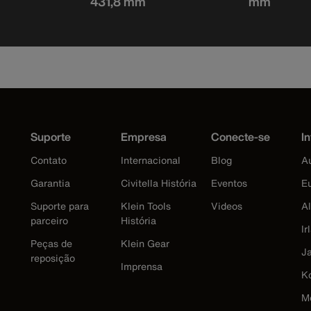
431,8 mm
mm
Suporte
Empresa
Conecte-se
In
Contato
Internacional
Blog
Au
Garantia
Civitella História
Eventos
E
Suporte para
Klein Tools
Videos
A
parceiro
História
Ir
Peças de
Klein Gear
J
reposição
Imprensa
K
M