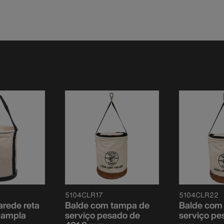
5104CLR17
5104CLR22
arede reta
Balde com tampa de
Balde com
 ampla
serviço pesado de
serviço pe