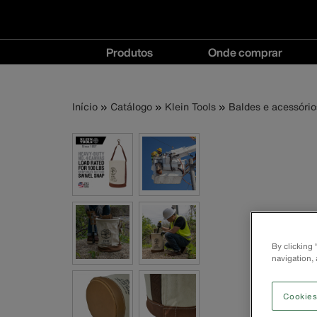
Navegação
Produtos
Onde comprar
principal
Produtos
Onde
menu
comprar
Trilha
Pular
Início
Catálogo
Klein Tools
Baldes e acessório
menu
para
o
de
conteúdo
principal
navegação
By clicking
navigation, 
Cookies