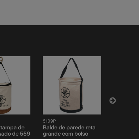
5109P
5109PS
 tampa de
Balde de parede reta
Balde de 
sado de 559
grande com bolso
grande c