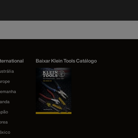
bolso/gan
ternational
Baixar Klein Tools Catálogo
strália
urope
lemanha
landa
apão
orea
éxico