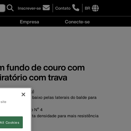
Inscrever-se
Contato
BR
click
click
to
to
International
Empresa
Conecte-se
sign-
learn
site
up
more
links
Empresa
Conecte-
for
about
menu
menu
se
our
contacting
menu
newsletter
Klein
Tools
Brasil
m fundo de couro com
ratório com trava
e 100 lb (45,4 kg)
estende-se para baixo pelas laterais do balde para
 site
a
ra serviço pesado Nº 4
 polietileno de alta densidade para mais resistência
nica
All Cookies
o em couro