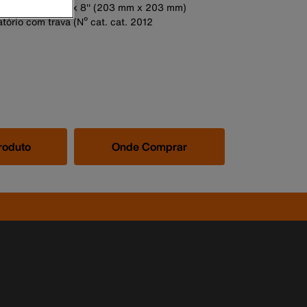
sos internos: 8'' x 8'' (203 mm x 203 mm)
tório com trava (Nº cat. cat. 2012
roduto
Onde Comprar