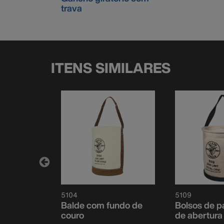
trava
ITENS SIMILARES
5104
5109
ede reta
Balde com fundo de
Bolsos de p
couro
de abertura