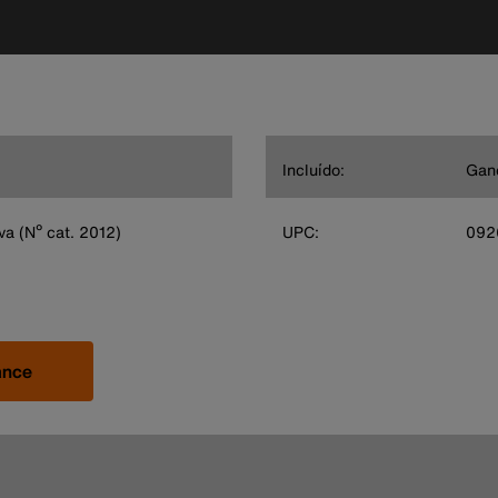
Incluído:
Ganc
va (Nº cat. 2012)
UPC:
092
ance