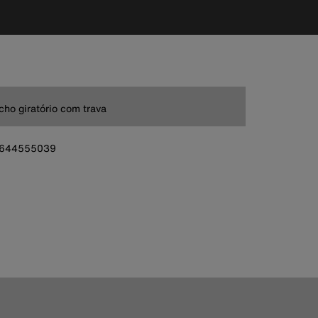
ho giratório com trava
644555039