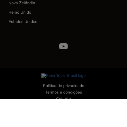
Nova Zelândia
Reino Unido
Estados Unidos
Image
Política de privacidade
Termos e condições
Contato
©2026 Klein Tools, Inc. • Todos os Direitos Reservados
CONTATO - TELEFONES
11 - 3199.4499