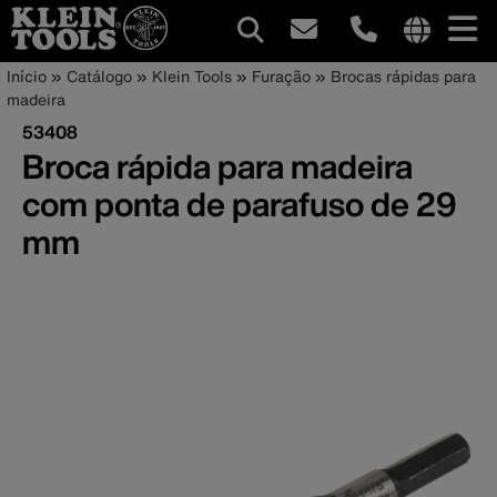
Navegação
Internationa
Trilha
Pular
Início
Catálogo
Klein Tools
Furação
Brocas rápidas para
site
para
madeira
principal
de
links
o
53408
menu
conteúdo
navegação
Broca rápida para madeira
principal
com ponta de parafuso de 29
mm