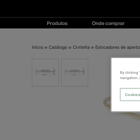
Navegação
Produtos
Onde comprar
principal
Produtos
Onde
menu
comprar
Trilha
Pular
Início
Catálogo
Civitella
Esticadores de aperto
menu
para
o
de
conteúdo
By clicking
principal
navegação
navigation, 
Cookies