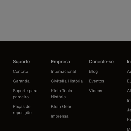
Suporte
Empresa
Conecte-se
In
Contato
Internacional
Blog
Au
Garantia
Civitella História
Eventos
E
Suporte para
Klein Tools
Videos
A
parceiro
História
Ir
Peças de
Klein Gear
J
reposição
Imprensa
K
M