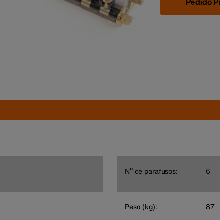
Pedido P
Nº de parafusos:
6
Peso (kg):
87