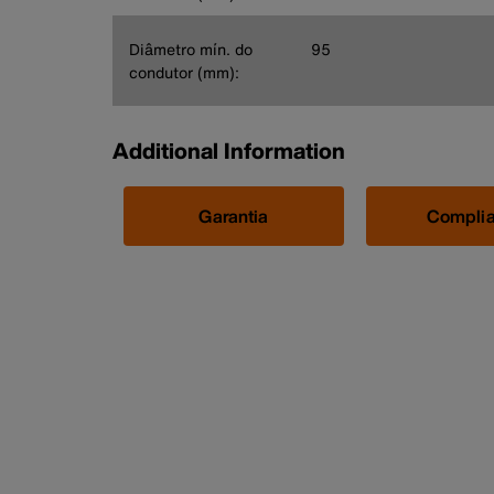
Diâmetro mín. do
95
condutor (mm):
Additional Information
Garantia
Compli