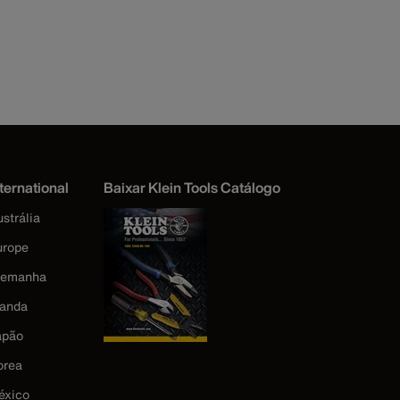
ternational
Baixar Klein Tools Catálogo
strália
urope
lemanha
landa
apão
orea
éxico