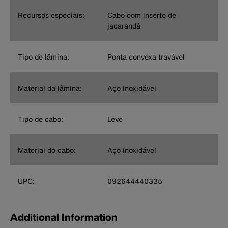
Recursos especiais:
Cabo com inserto de
jacarandá
Tipo de lâmina:
Ponta convexa travável
Material da lâmina:
Aço inoxidável
Tipo de cabo:
Leve
Material do cabo:
Aço inoxidável
UPC:
092644440335
Additional Information