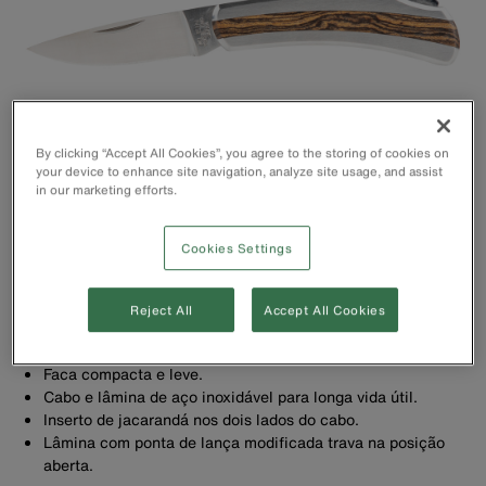
By clicking “Accept All Cookies”, you agree to the storing of cookies on
your device to enhance site navigation, analyze site usage, and assist
in our marketing efforts.
Cookies Settings
Reject All
Accept All Cookies
Faca compacta e leve.
Cabo e lâmina de aço inoxidável para longa vida útil.
Inserto de jacarandá nos dois lados do cabo.
Lâmina com ponta de lança modificada trava na posição
aberta.