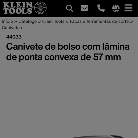
Navegação
Internationa
Trilha
Pular
Início
Catálogo
Klein Tools
Facas e ferramentas de corte
site
para
Canivetes
principal
de
links
o
44033
menu
conteúdo
navegação
Canivete de bolso com lâmina
principal
de ponta convexa de 57 mm