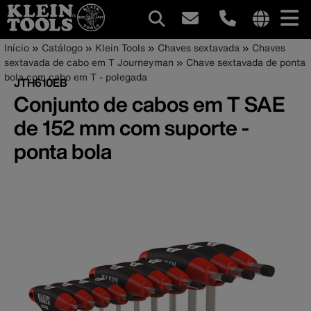
Navegação
Internationa
Trilha
Pular
Início
Catálogo
Klein Tools
Chaves sextavada
Chaves
site
para
sextavada de cabo em T Journeyman
Chave sextavada de ponta
principal
de
links
o
bola com cabo em T - polegada
JTH610EB
menu
conteúdo
navegação
Conjunto de cabos em T SAE
principal
de 152 mm com suporte -
ponta bola