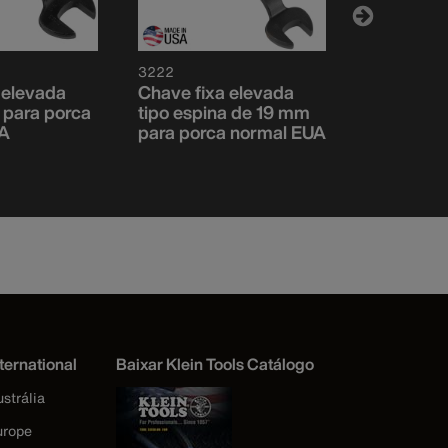
3222
3255
 elevada
Chave fixa elevada
Pino de f
a para porca
tipo espina de 19 mm
cabeça g
A
para porca normal EUA
mm
ternational
Baixar Klein Tools Catálogo
strália
urope