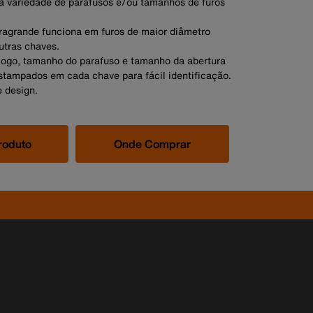
 variedade de parafusos e/ou tamanhos de furos
tragrande funciona em furos de maior diâmetro
utras chaves.
ogo, tamanho do parafuso e tamanho da abertura
stampados em cada chave para fácil identificação.
 design.
roduto
Onde Comprar