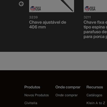
3239
3211
ção de
Chave ajustável de
Chave fixa 
de de 32
406 mm
tipo espina
parafuso de
para porca
Produtos
Onde comprar
Recursos
Novos Produtos
Onde comprar
Catálogos
Civitella
Klein A to Z