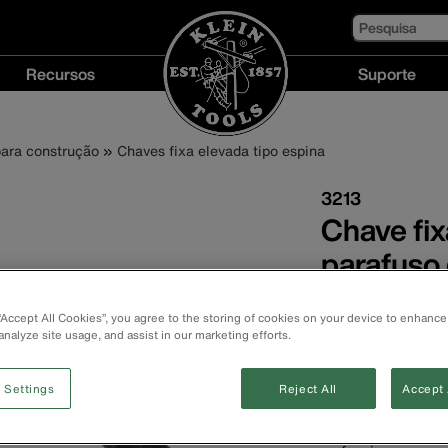
Pesquisa
Recursos
Suporte
Recursos
Suporte
menu
menu
ara construção
Chaves fixa elevada tipo espina
3213
Chave fix
parafuso
pesada
 “Accept All Cookies”, you agree to the storing of cookies on your device to enhance
analyze site usage, and assist in our marketing efforts.
Forjada a partir
cargas pesadas.
A área da cabeç
 Settings
Reject All
Accept 
resistência e du
O cone contínuo 