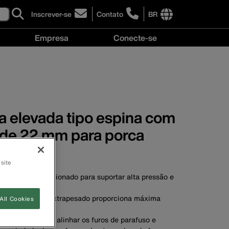
Inscrever-se
Contato
BR
click
click
to
to
International
Empresa
Conecte-se
sign-
learn
site
up
more
links
Empresa
Conecte-
for
about
menu
menu
se
our
contacting
menu
newsletter
Klein
Tools
Brasil
a elevada tipo espina com
 de 22 mm para porca
 site
 de aço-liga selecionado para suportar alta pressão e
a para serviço extrapesado proporciona máxima
All Cookies
rabilidade.
do cabo facilita alinhar os furos de parafuso e