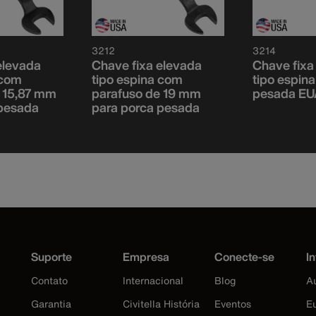
3212
3214
elevada
Chave fixa elevada
Chave fixa
 com
tipo espina com
tipo espin
 15,87 mm
parafuso de 19 mm
pesada EU
 pesada
para porca pesada
Suporte
Empresa
Conecte-se
In
Contato
Internacional
Blog
Au
Garantia
Civitella História
Eventos
E