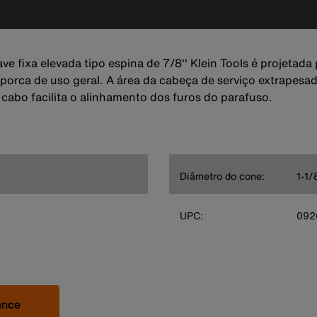
ave fixa elevada tipo espina de 7/8'' Klein Tools é projetad
 porca de uso geral. A área da cabeça de serviço extrapesa
 cabo facilita o alinhamento dos furos do parafuso.
Diâmetro do cone:
1-1/
UPC:
092
ance