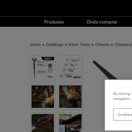
Navegação
Produtos
Onde comprar
principal
Produtos
Onde
menu
comprar
Trilha
Pular
Início
Catálogo
Klein Tools
Chaves
Chaves p
menu
para
o
de
conteúdo
principal
navegação
By clicking
navigation, 
Cookies