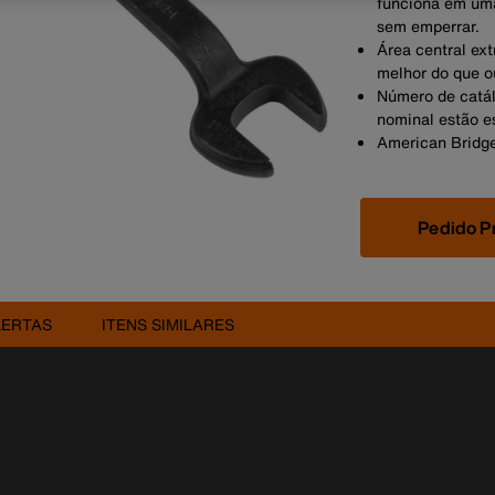
funciona em uma
sem emperrar.
Área central ex
melhor do que o
Número de catál
nominal estão e
American Bridge
Pedido P
LERTAS
ITENS SIMILARES