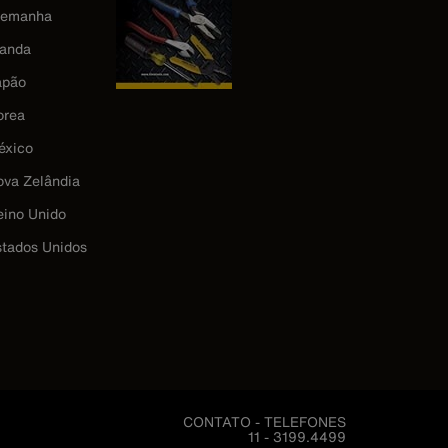
lemanha
landa
apão
orea
éxico
ova Zelândia
eino Unido
stados Unidos
CONTATO - TELEFONES
11 - 3199.4499