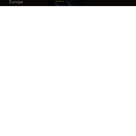
Europe
Alemanha
Irlanda
Japão
Korea
México
Nova Zelândia
Reino Unido
Estados Unidos