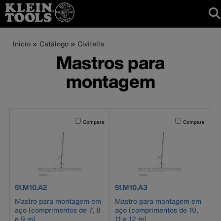
Navegação
Trilha
Pular
Início
Catálogo
Civitella
principal
para
Mastros para
de
o
montagem
conteúdo
navegação
principal
Activating this element will cause content on the page to b
Activating this el
Compare
Compare
product number 51.M10.A2
product number 51.M10.A3
51.M10.A2
51.M10.A3
Mastro para montagem em
Mastro para montagem em
aço (comprimentos de 7, 8
aço (comprimentos de 10,
e 9 m)
11 e 12 m)