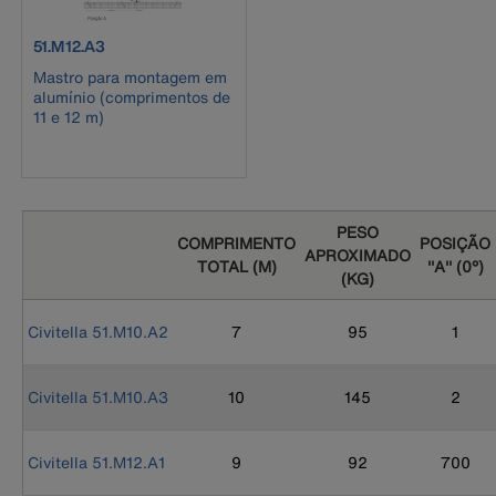
product number 51.M12.A3
51.M12.A3
Mastro para montagem em
alumínio (comprimentos de
11 e 12 m)
PESO
COMPRIMENTO
POSIÇÃO
APROXIMADO
TOTAL (M)
''A'' (0°)
(KG)
Civitella 51.M10.A2
7
95
1
Civitella 51.M10.A3
10
145
2
Civitella 51.M12.A1
9
92
700