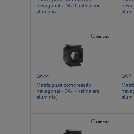
hexagonal - DA-10 (alma em
hexag
alumínio)
alumí
Activating this element will 
Compare
product number DA-14
produ
DA-14
DA-7
Matriz para compressão
Matri
hexagonal - DA-14 (alma em
hexag
alumínio)
alumí
Activating this element will 
Compare