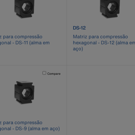
ct number DS-11
product number DS-12
DS-12
z para compressão
Matriz para compressão
onal - DS-11 (alma em
hexagonal - DS-12 (alma e
aço)
cause content on the page to be updated.
Activating this element will cause content on the page to be u
Compare
ct number DS-9
z para compressão
onal - DS-9 (alma em aço)