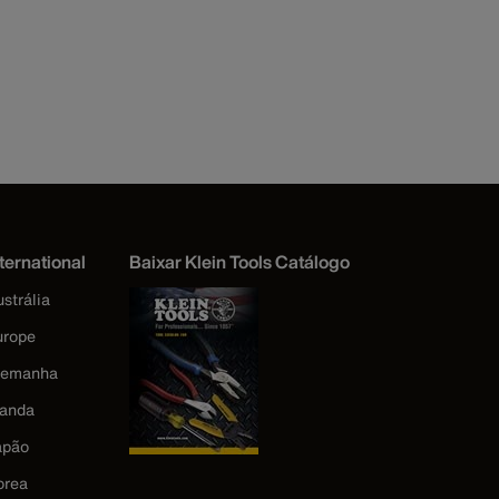
ternational
Baixar Klein Tools Catálogo
strália
urope
lemanha
landa
apão
orea