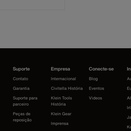
Suporte
Empresa
Conecte-se
In
Contato
Internacional
Blog
Au
Garantia
Civitella História
Eventos
E
Suporte para
Klein Tools
Videos
A
parceiro
História
Ir
Peças de
Klein Gear
J
reposição
Imprensa
K