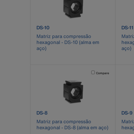
product number DS-10
produ
DS-10
DS-11
Matriz para compressão
Matri
hexagonal - DS-10 (alma em
hexag
aço)
aço)
Activating this element will 
Compare
product number DS-8
produ
DS-8
DS-9
Matriz para compressão
Matri
hexagonal - DS-8 (alma em aço)
hexag