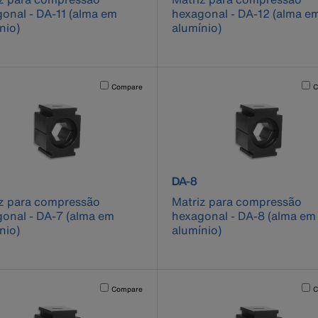
onal - DA-11 (alma em
hexagonal - DA-12 (alma e
nio)
alumínio)
cause content on the page to be updated.
Activating this element will cause content on the page to be u
Acti
Compare
C
ct number DA-7
product number DA-8
DA-8
z para compressão
Matriz para compressão
onal - DA-7 (alma em
hexagonal - DA-8 (alma em
nio)
alumínio)
cause content on the page to be updated.
Activating this element will cause content on the page to be u
Acti
Compare
C