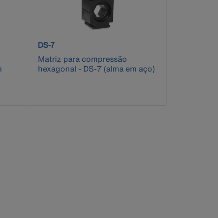
product number DS-7
DS-7
Matriz para compressão
m
hexagonal - DS-7 (alma em aço)
pdated.