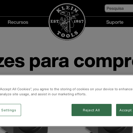
Pesquisa
Recursos
Suporte
Recursos
Suporte
menu
menu
zes para comp
 “Accept All Cookies”, you agree to the storing of cookies on your device to enhance
analyze site usage, and assist in our marketing efforts.
 Settings
Reject All
Accept 