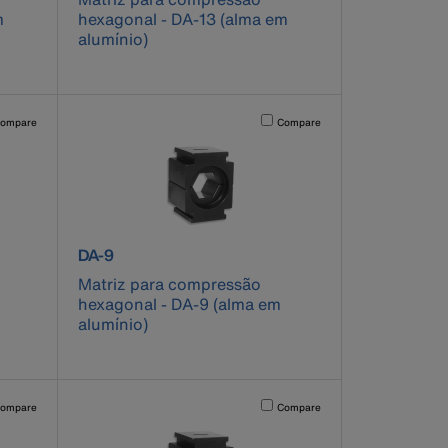
m
hexagonal - DA-13 (alma em
alumínio)
pdated.
vating this element will cause content on the page to be updated.
Activating this element will cause co
ompare
Compare
product number DA-9
DA-9
Matriz para compressão
hexagonal - DA-9 (alma em
alumínio)
pdated.
vating this element will cause content on the page to be updated.
Activating this element will cause co
ompare
Compare