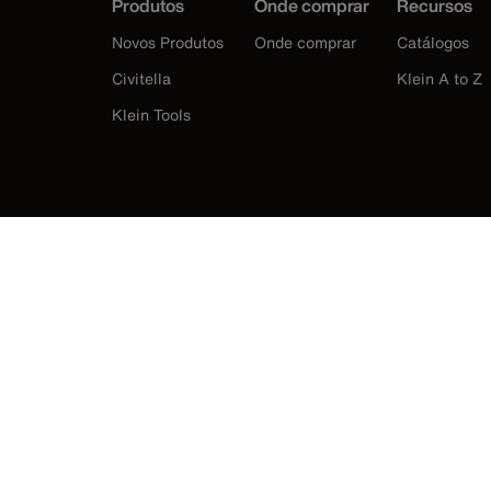
Produtos
Onde comprar
Recursos
Novos Produtos
Onde comprar
Catálogos
Civitella
Klein A to Z
Klein Tools