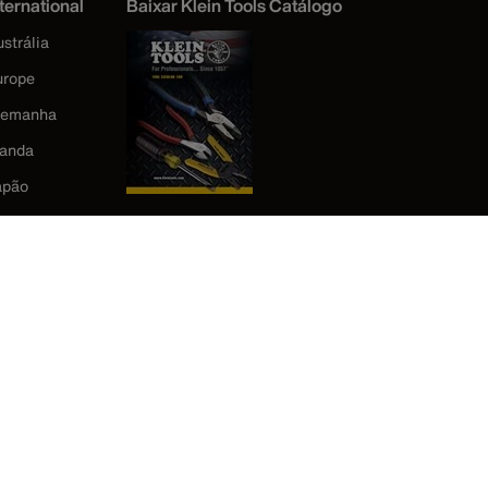
ternational
Baixar Klein Tools Catálogo
strália
urope
lemanha
landa
apão
orea
éxico
ova Zelândia
eino Unido
stados Unidos