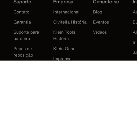
Suporte
Empresa
Conecte-se
In
Contato
Internacional
Blog
Au
Garantia
Civitella História
Eventos
E
Suporte para
Klein Tools
Videos
A
parceiro
História
Ir
Peças de
Klein Gear
J
reposição
Imprensa
K
M
N
R
E