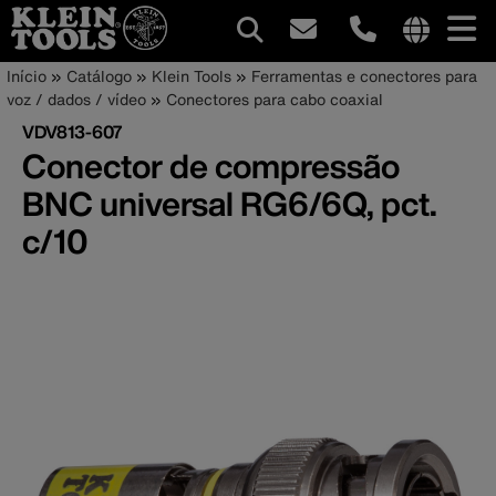
Navegação
Internationa
Trilha
Pular
Início
Catálogo
Klein Tools
Ferramentas e conectores para
site
para
voz / dados / vídeo
Conectores para cabo coaxial
principal
de
links
o
VDV813-607
menu
conteúdo
navegação
Conector de compressão
principal
BNC universal RG6/6Q, pct.
c/10