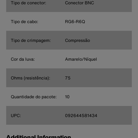
Tipo de conector:
Conector BNC
Tipo de cabo:
RG6-R6Q
Tipo de crimpagem:
Compressão
Cor da luva:
Amarelo/Níquel
Ohms (resistência):
75
Quantidade do pacote:
10
UPC:
092644581434
Additional Information