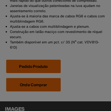
mais rápido do que outros conectores de compressão.
Janelas de visualização patenteadas na luva ajudam no
assentamento correto.
Ajusta-se à maioria das marca de cabos RG6 e cabos com
multiblindagem RG6.
Ajusta-se a cabos com multiblindagem e plenum.
Construção em latão maciço com revestimento de níquel
escuro.
Também disponível em um pct. c/ 35 (Nº cat. VDV813-
613)
Pedido Produto
Onde Comprar
IMAGES