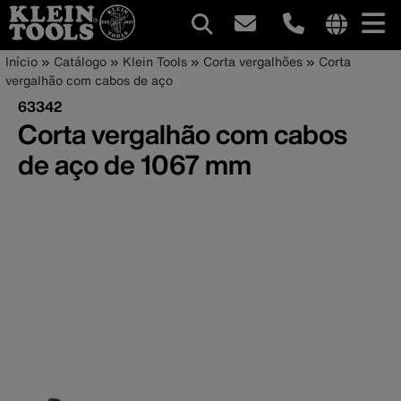
Navegação
Internationa
Trilha
Pular
Início
Catálogo
Klein Tools
Corta vergalhões
Corta
site
para
vergalhão com cabos de aço
principal
de
links
o
63342
menu
conteúdo
navegação
Corta vergalhão com cabos
principal
de aço de 1067 mm