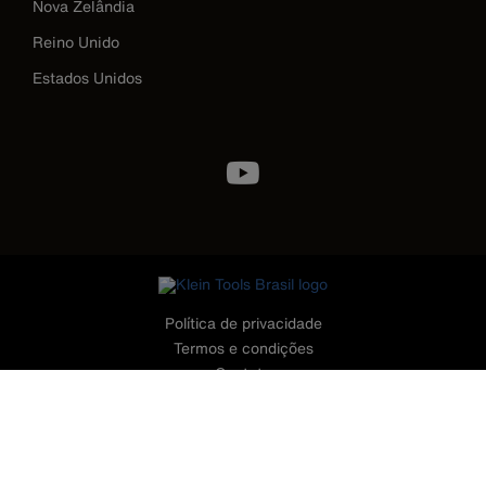
Nova Zelândia
Reino Unido
Estados Unidos
Image
Política de privacidade
Termos e condições
Contato
©2026 Klein Tools, Inc. • Todos os Direitos Reservados
CONTATO - TELEFONES
11 - 3199.4499