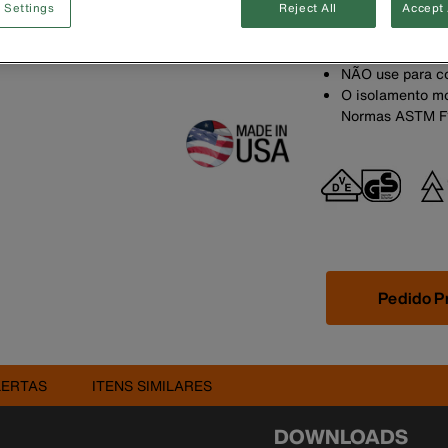
 Settings
Reject All
Accept 
manuseio e arm
Perfeito para t
Precisão e açã
NÃO use para c
O isolamento mo
Normas ASTM F1
Pedido P
LERTAS
ITENS SIMILARES
DOWNLOADS