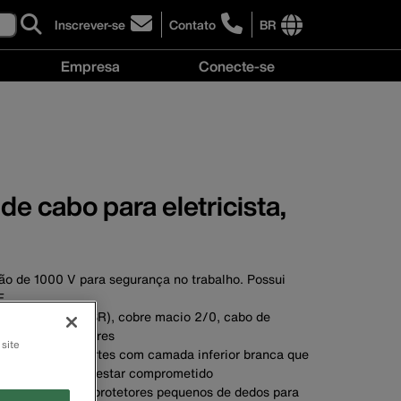
Inscrever-se
Contato
BR
click
click
to
to
International
Empresa
Conecte-se
sign-
learn
site
up
more
links
Empresa
Conecte-
for
about
menu
menu
se
our
contacting
menu
newsletter
Klein
Tools
Brasil
de cabo para eletricista,
ão de 1000 V para segurança no trabalho. Possui
E
nio 4/0 (não ACSR), cobre macio 2/0, cabo de
 AWG de 100 pares
 site
mento em três partes com camada inferior branca que
isolamento pode estar comprometido
 e colorido com protetores pequenos de dedos para