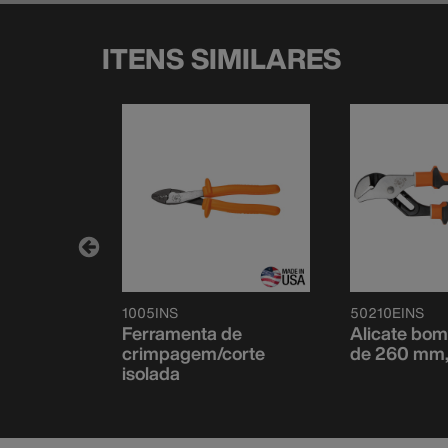
ITENS SIMILARES
1005INS
50210EINS
 cabo
Ferramenta de
Alicate bo
648 mm
crimpagem/corte
de 260 mm, 
isolada