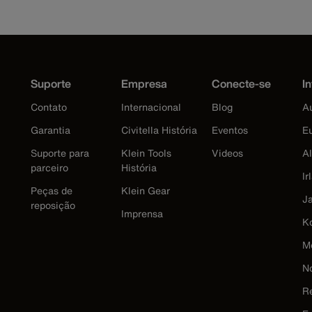
Suporte
Empresa
Conecte-se
In
Contato
Internacional
Blog
Au
Garantia
Civitella História
Eventos
E
Suporte para
Klein Tools
Videos
A
parceiro
História
Ir
Peças de
Klein Gear
J
reposição
Imprensa
K
M
N
R