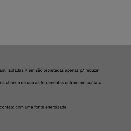
am. isoladas Klein são projetadas apenas p/ reduzir
guma chance de que as ferramentas entrem em contato
 contato com uma fonte energizada.