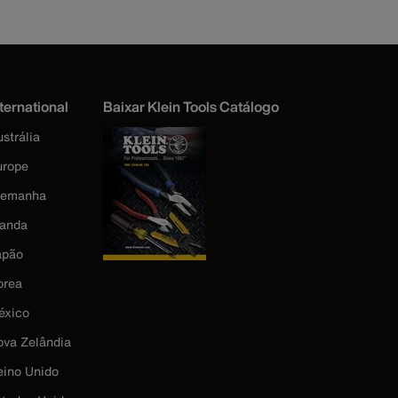
ternational
Baixar Klein Tools Catálogo
strália
urope
lemanha
landa
apão
orea
éxico
ova Zelândia
eino Unido