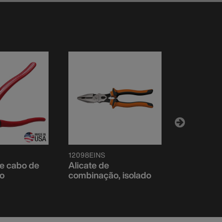
12098EINS
63050INS
e cabo de
Alicate de
Cortador 
ão
combinação, isolado
isolado, a