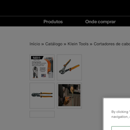
Navegação
Produtos
Onde comprar
principal
Produtos
Onde
menu
comprar
Trilha
Pular
Início
Catálogo
Klein Tools
Cortadores de cab
menu
para
o
de
conteúdo
principal
navegação
By clicking
navigation, 