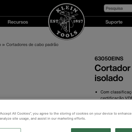
Pesquisa
Recursos
Suporte
Recursos
Suporte
menu
menu
o
Cortadores de cabo padrão
63050EINS
Cortador 
isolado
Com classificaç
certificação VD
Corta até alumí
comunicação 24
 “Accept All Cookies”, you agree to the storing of cookies on your device to enhance
Exclusivo isola
analyze site usage, and assist in our marketing efforts.
avisa quando o 
Design elegante