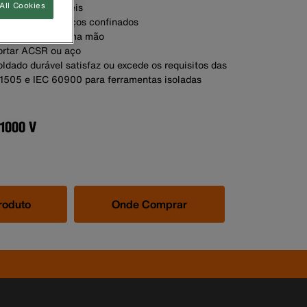
All Cookies
azenamento fáceis
rabalhos em espaços confinados
o de corte com uma mão
ortar ACSR ou aço
ldado durável satisfaz ou excede os requisitos das
505 e IEC 60900 para ferramentas isoladas
roduto
Onde Comprar