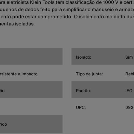
ra eletricista Klein Tools tem classificação de 1000 V e ce
equenos de dedos feito para simplificar o manuseio e arma
mento pode estar comprometido. O isolamento moldado duráv
entas isoladas.
Isolado:
Sim
sistente a impacto
Tipo de junta:
Rebi
ção
Padrão:
IEC
UPC:
092
rico