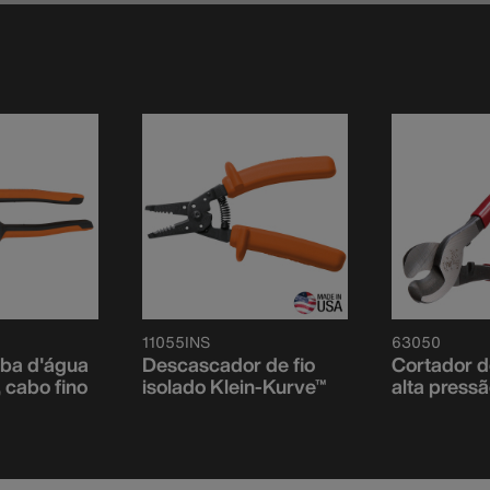
11055INS
63050
mba d'água
Descascador de fio
Cortador d
cabo fino
isolado Klein-Kurve™
alta press