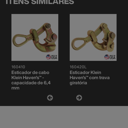
ITENS SIMILARES
160410
160420L
Esticador de cabo
Esticador Klein
Klein Haven's™ -
Haven's™ com trava
capacidade de 6,4
giratória
mm