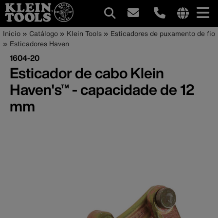
Navegação
Internationa
Trilha
Pular
Início
Catálogo
Klein Tools
Esticadores de puxamento de fio
site
para
Esticadores Haven
principal
de
links
o
1604-20
menu
conteúdo
navegação
Esticador de cabo Klein
principal
Haven's™ - capacidade de 12
mm