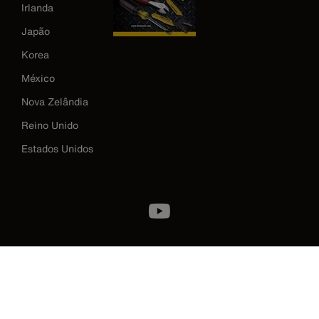
Irlanda
Japão
Korea
México
Nova Zelândia
Reino Unido
Estados Unidos
Image
Política de privacidade