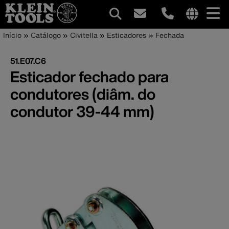
Navegação
Internationa
Trilha
Pular
Início
Catálogo
Civitella
Esticadores
Fechada
site
para
principal
de
links
o
51.E07.C6
menu
conteúdo
navegação
Esticador fechado para
principal
condutores (diâm. do
condutor 39-44 mm)