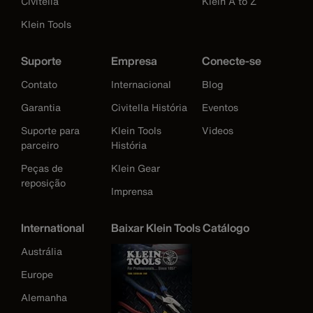
Civitella
Klein A to Z
Klein Tools
Suporte
Empresa
Conecte-se
Contato
Internacional
Blog
Garantia
Civitella História
Eventos
Suporte para
Klein Tools
Videos
parceiro
História
Peças de
Klein Gear
reposição
Imprensa
International
Baixar Klein Tools Catálogo
Austrália
Europe
Alemanha