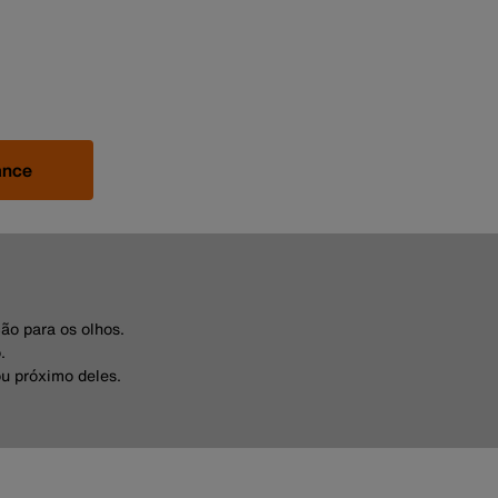
ance
ão para os olhos.
.
ou próximo deles.