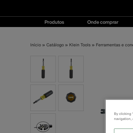
Navegação
Produtos
Onde comprar
principal
Produtos
Onde
menu
comprar
Trilha
Pular
Início
Catálogo
Klein Tools
Ferramentas e cone
menu
para
o
de
conteúdo
principal
navegação
By clicking
navigation, 