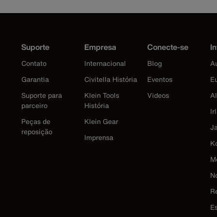
Suporte
Empresa
Conecte-se
In
Contato
Internacional
Blog
Au
Garantia
Civitella História
Eventos
E
Suporte para
Klein Tools
Videos
A
parceiro
História
Ir
Peças de
Klein Gear
J
reposição
Imprensa
K
M
N
R
E