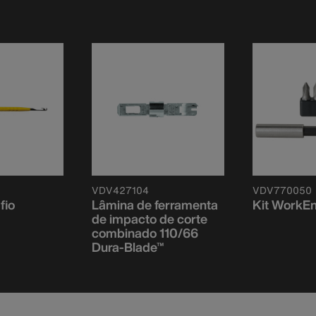
VDV427104
VDV770050
fio
Lâmina de ferramenta
Kit WorkE
de impacto de corte
combinado 110/66
Dura-Blade™