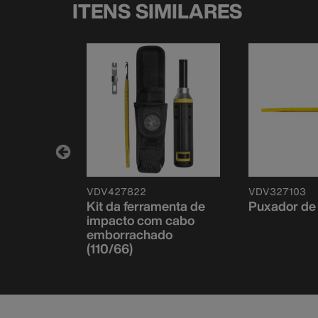
ITENS SIMILARES
N
VDV427822
VDV327103
erramenta
Kit da ferramenta de
Puxador de 
ipo 66
impacto com cabo
emborrachado
(110/66)