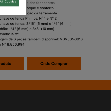
All Cookies
mpacto da maioria dos fabricantes
do para maior torque e conforto
 rápida identificação da ferramenta
have de fenda Phillips: Nº 1 e Nº 2
chave de fenda: 3/16'' (5 mm) e 1/4'' (6 mm)
hão: 1/4'' (6 mm) e 3/8'' (10 mm)
vada: 3/8''
tagem de 6 peças também disponível: VDV001-0816
A Nº 8,856,994
roduto
Onde Comprar