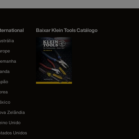
ternational
Baixar Klein Tools Catálogo
strália
urope
lemanha
landa
apão
orea
éxico
ova Zelândia
eino Unido
stados Unidos