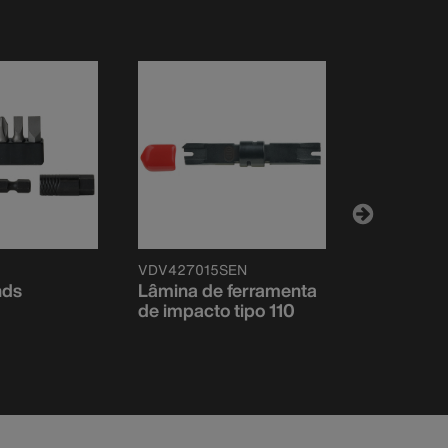
VDV427015SEN
VDV427016
nds
Lâmina de ferramenta
Lâmina de
de impacto tipo 110
de impact