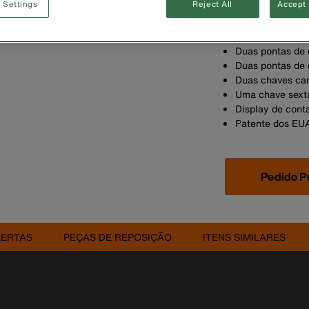
 Settings
Reject All
Accept 
ferramenta de i
Cabo emborracha
Tip-Ident™ para
Duas pontas de c
Duas pontas de 
Duas chaves can
Uma chave sexta
Display de con
Patente dos EU
Pedido P
LERTAS
PEÇAS DE REPOSIÇÃO
ITENS SIMILARES