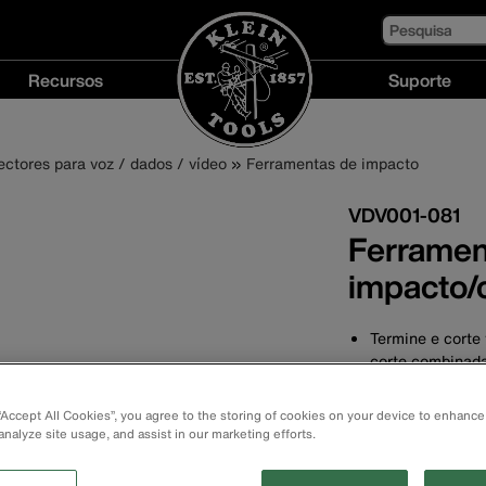
Pesquisa
Recursos
Suporte
Recursos
Suporte
menu
menu
ctores para voz / dados / vídeo
Ferramentas de impacto
VDV001-081
Ferramen
impacto/
Termine e corte
corte combinada
Terminação de f
Pontas de aço us
 “Accept All Cookies”, you agree to the storing of cookies on your device to enhance
Tambor de lâmi
analyze site usage, and assist in our marketing efforts.
para pontas
Soquete estilo b