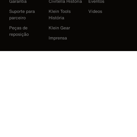
Garantia
Civitella História
Eventos
Suporte para
Klein Tools
Videos
parceiro
História
Peças de
Klein Gear
reposição
Imprensa
International
Baixar Klein Tools Catálogo
Austrália
Europe
Alemanha
Irlanda
Japão
Korea
México
Nova Zelândia