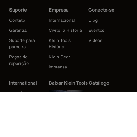
Suporte
Empresa
Conecte-se
Contato
Internacional
Blog
Garantia
Civitella História
Eventos
Suporte para
Klein Tools
Videos
parceiro
História
Peças de
Klein Gear
reposição
Imprensa
International
Baixar Klein Tools Catálogo
Austrália
Europe
Alemanha
Irlanda
Japão