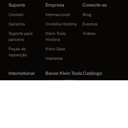
Suporte
Empresa
Conecte-se
Contato
Internacional
Blog
Garantia
Civitella História
Eventos
Suporte para
Klein Tools
Videos
parceiro
História
Peças de
Klein Gear
reposição
Imprensa
International
Baixar Klein Tools Catálogo
Austrália
Europe
Alemanha
Irlanda
Japão