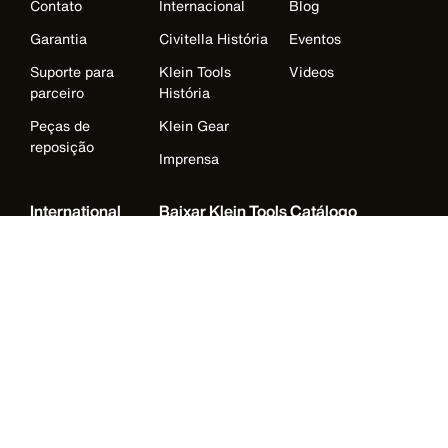
Contato
Internacional
Blog
Garantia
Civitella História
Eventos
Suporte para
Klein Tools
Videos
parceiro
História
Peças de
Klein Gear
reposição
Imprensa
International
Baixar Klein Tools Catálogo
Austrália
Europe
Alemanha
Irlanda
Japão
Korea
México