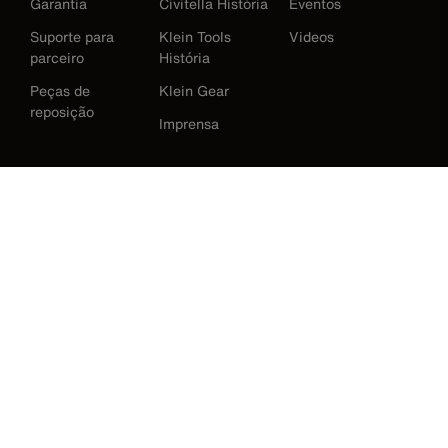
Garantia
Civitella História
Eventos
Suporte para
Klein Tools
Videos
parceiro
História
Peças de
Klein Gear
reposição
Imprensa
International
Baixar Klein Tools Catálogo
Austrália
Europe
Alemanha
Irlanda
Japão
Korea
México
Nova Zelândia