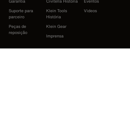
Garantia
Civitella História
Eventos
Suporte para
Klein Tools
Videos
parceiro
História
Peças de
Klein Gear
reposição
Imprensa
International
Baixar Klein Tools Catálogo
Austrália
Europe
Alemanha
Irlanda
Japão
Korea
México
Nova Zelândia