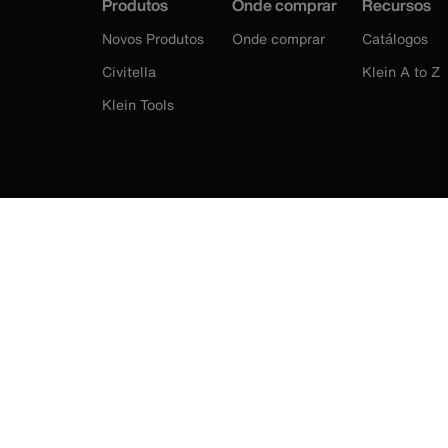
Produtos
Onde comprar
Recursos
Novos Produtos
Onde comprar
Catálogos
Civitella
Klein A to Z
Klein Tools