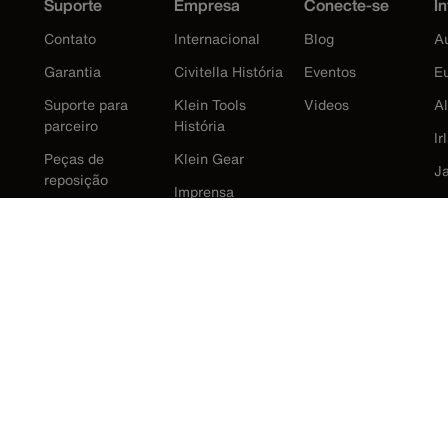
Suporte
Empresa
Conecte-se
In
Contato
Internacional
Blog
Au
Garantia
Civitella História
Eventos
E
Suporte para
Klein Tools
Videos
A
parceiro
História
Ir
Peças de
Klein Gear
J
reposição
Imprensa
K
M
N
R
E