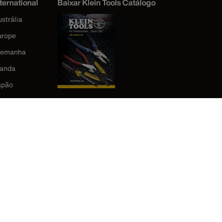
ternational
Baixar Klein Tools Catálogo
strália
urope
lemanha
landa
apão
orea
éxico
ova Zelândia
eino Unido
stados Unidos