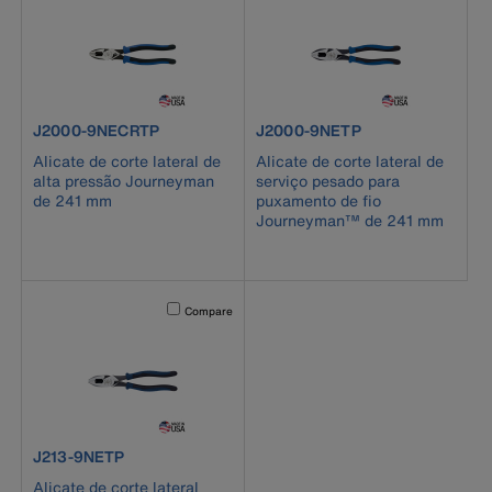
product number J2000-9NECRTP
product number J2000-9NETP
J2000-9NECRTP
J2000-9NETP
Alicate de corte lateral de
Alicate de corte lateral de
alta pressão Journeyman
serviço pesado para
de 241 mm
puxamento de fio
Journeyman™ de 241 mm
Activating this element will cause content on the page to b
Compare
product number J213-9NETP
J213-9NETP
Alicate de corte lateral