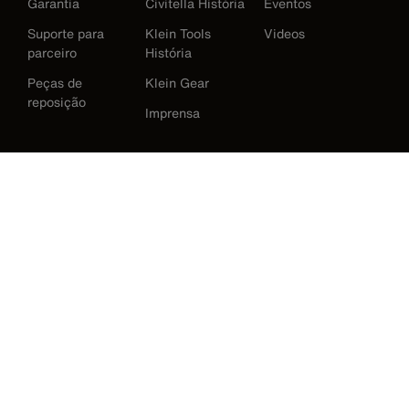
Garantia
Civitella História
Eventos
Suporte para
Klein Tools
Videos
parceiro
História
Peças de
Klein Gear
reposição
Imprensa
International
Baixar Klein Tools Catálogo
Austrália
Europe
Alemanha
Irlanda
Japão
Korea
México
Nova Zelândia