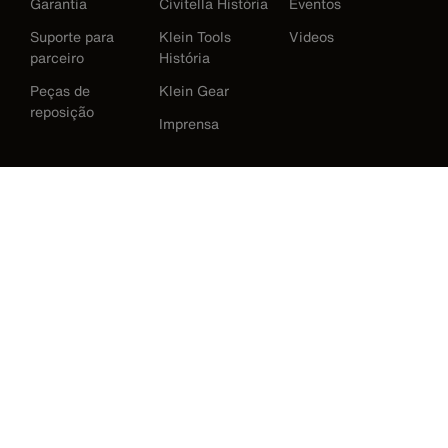
Garantia
Civitella História
Eventos
Suporte para
Klein Tools
Videos
parceiro
História
Peças de
Klein Gear
reposição
Imprensa
International
Baixar Klein Tools Catálogo
Austrália
Europe
Alemanha
Irlanda
Japão
Korea
México
Nova Zelândia