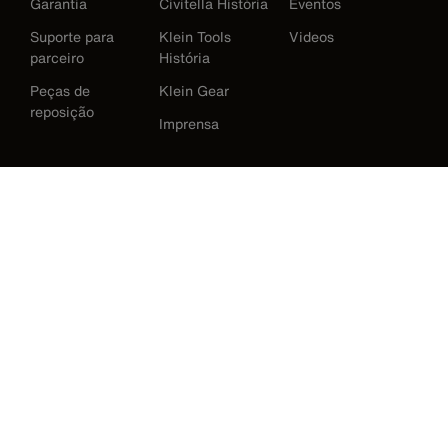
Garantia
Civitella História
Eventos
Suporte para
Klein Tools
Videos
parceiro
História
Peças de
Klein Gear
reposição
Imprensa
International
Baixar Klein Tools Catálogo
Austrália
Europe
Alemanha
Irlanda
Japão
Korea
México
Nova Zelândia