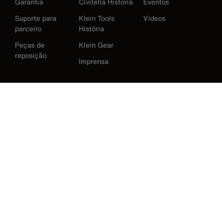
Garantia
Civitella História
Eventos
Suporte para
Klein Tools
Videos
parceiro
História
Peças de
Klein Gear
reposição
Imprensa
International
Baixar Klein Tools Catálogo
Austrália
Europe
Alemanha
Irlanda
Japão
Korea
México
Nova Zelândia