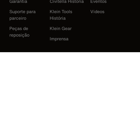
Garantia
Civitella História
Eventos
Suporte para
Klein Tools
Videos
parceiro
História
Peças de
Klein Gear
reposição
Imprensa
International
Baixar Klein Tools Catálogo
Austrália
Europe
Alemanha
Irlanda
Japão
Korea
México
Nova Zelândia