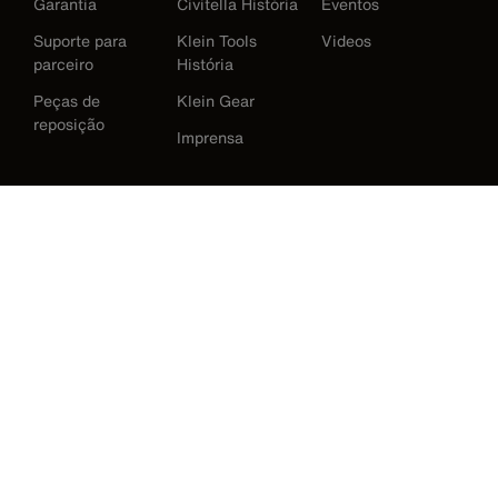
Garantia
Civitella História
Eventos
Suporte para
Klein Tools
Videos
parceiro
História
Peças de
Klein Gear
reposição
Imprensa
International
Baixar Klein Tools Catálogo
Austrália
Europe
Alemanha
Irlanda
Japão
Korea
México
Nova Zelândia