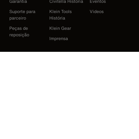
Garantia
Civitella História
Eventos
Suporte para
Klein Tools
Videos
parceiro
História
Peças de
Klein Gear
reposição
Imprensa
International
Baixar Klein Tools Catálogo
Austrália
Europe
Alemanha
Irlanda
Japão
Korea
México
Nova Zelândia