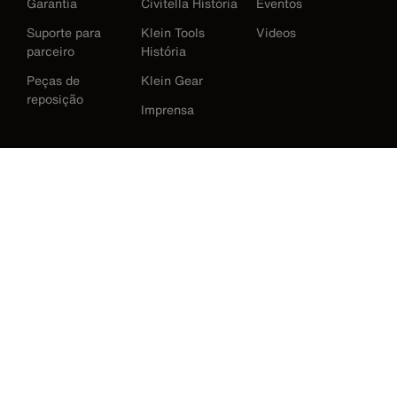
Garantia
Civitella História
Eventos
Suporte para
Klein Tools
Videos
parceiro
História
Peças de
Klein Gear
reposição
Imprensa
International
Baixar Klein Tools Catálogo
Austrália
Europe
Alemanha
Irlanda
Japão
Korea
México
Nova Zelândia