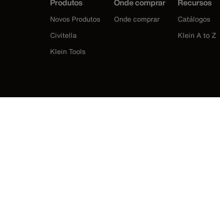
Produtos
Onde comprar
Recursos
Novos Produtos
Onde comprar
Catálogos
Civitella
Klein A to Z
Klein Tools