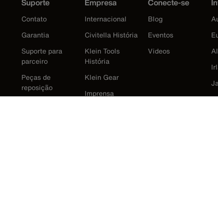
Suporte
Empresa
Conecte-se
In
Contato
Internacional
Blog
Au
Garantia
Civitella História
Eventos
E
Suporte para
Klein Tools
Videos
A
parceiro
História
Ir
Peças de
Klein Gear
J
reposição
Imprensa
K
M
N
R
E