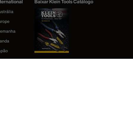
ternational
Baixar Klein Tools Catálogo
strália
urope
lemanha
landa
apão
orea
éxico
ova Zelândia
eino Unido
stados Unidos