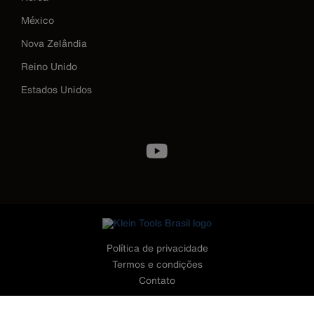
México
Nova Zelândia
Reino Unido
Estados Unidos
Image
Política de privacidade
Termos e condições
Contato
©2026 Klein Tools, Inc. • Todos os Direitos Reservados