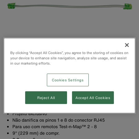
By clicking “Accept All Cookies”, you agree to the storing of cookies on
your device to enhance site navigation, analyze site usage, and assist
in our marketing efforts.
Cookies Settings
Reject All
Accept All Cookies
Converte uma tomada RJ45 em uma tomada RJ11/12
Projeto exclusivo
Não danifica os pinos 1 e 8 do conector RJ45
Para uso com remotos Test-n-Map™ 2 - 8
9'' (229 mm) de compr.