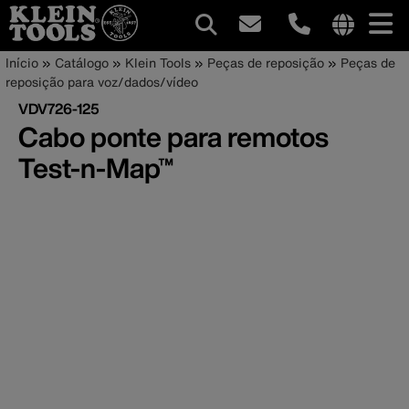
Navegação
Internationa
Trilha
Pular
Início
Catálogo
Klein Tools
Peças de reposição
Peças de
site
para
reposição para voz/dados/vídeo
principal
de
links
o
VDV726-125
menu
conteúdo
navegação
Cabo ponte para remotos
principal
Test-n-Map™