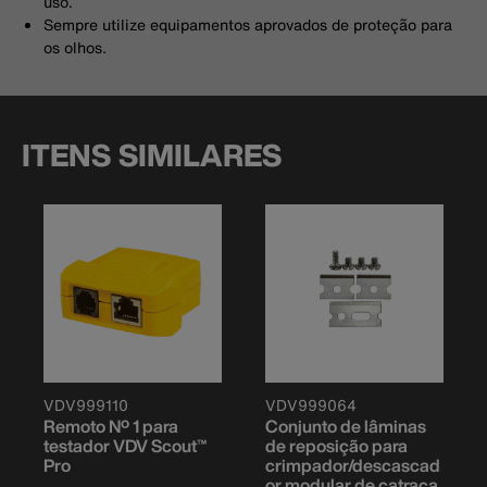
uso.
Sempre utilize equipamentos aprovados de proteção para
os olhos.
ITENS SIMILARES
VDV999110
VDV999064
Remoto Nº 1 para
Conjunto de lâminas
testador VDV Scout™
de reposição para
Pro
crimpador/descascad
or modular de catraca