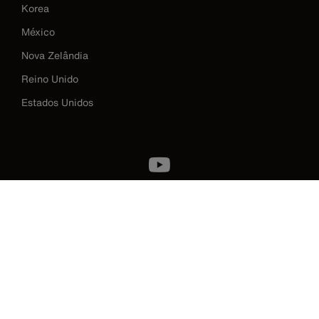
Korea
México
Nova Zelândia
Reino Unido
Estados Unidos
Image
Política de privacidade
Termos e condições
Contato