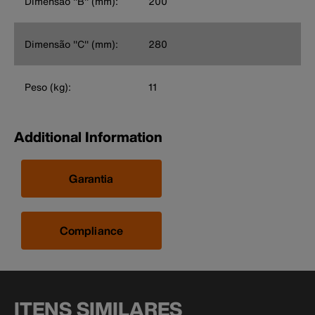
Dimensão ''B'' (mm):
200
Dimensão ''C'' (mm):
280
Peso (kg):
11
Additional Information
Garantia
Compliance
ITENS SIMILARES