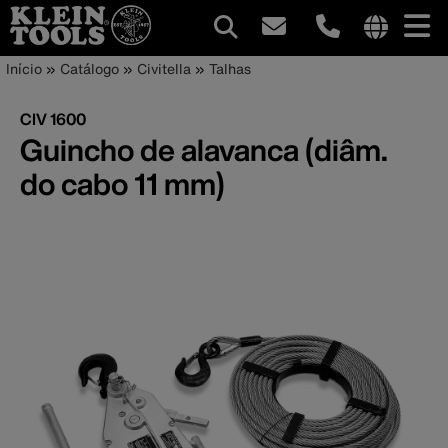
Navegação
Internationa
Trilha
Pular
Início
Catálogo
Civitella
Talhas
site
para
principal
de
links
o
CIV 1600
menu
conteúdo
navegação
Guincho de alavanca (diâm.
principal
do cabo 11 mm)