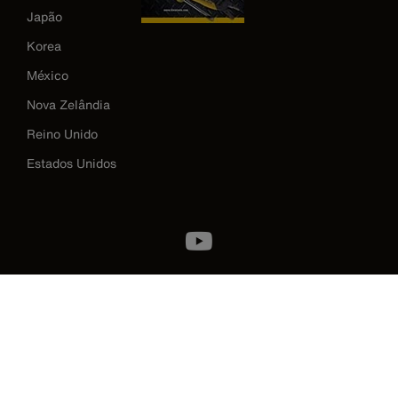
Japão
Korea
México
Nova Zelândia
Reino Unido
Estados Unidos
Image
Política de privacidade
Termos e condições