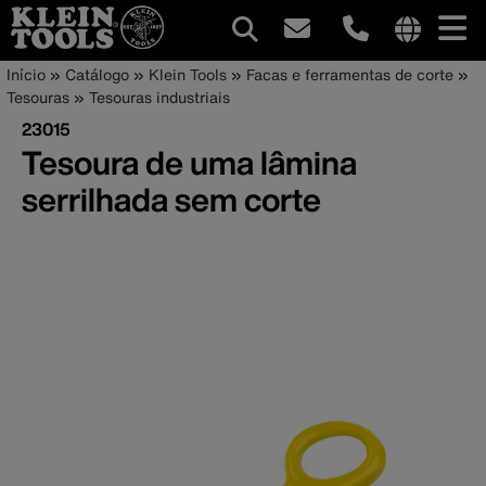
Navegação
Internationa
Trilha
Pular
Início
Catálogo
Klein Tools
Facas e ferramentas de corte
site
para
Tesouras
Tesouras industriais
principal
de
links
o
23015
menu
conteúdo
navegação
Tesoura de uma lâmina
principal
serrilhada sem corte