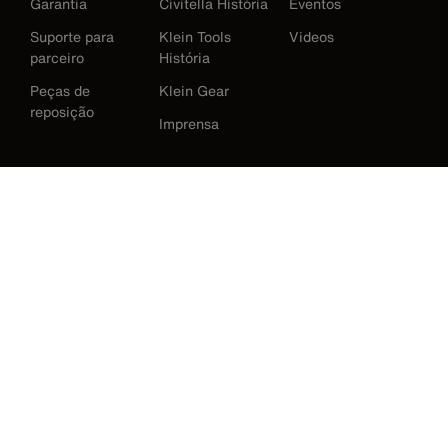
Garantia
Civitella História
Eventos
Suporte para
Klein Tools
Videos
parceiro
História
Peças de
Klein Gear
reposição
Imprensa
International
Baixar Klein Tools Catálogo
Austrália
Europe
Alemanha
Irlanda
Japão
Korea
México
Nova Zelândia