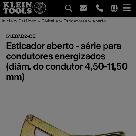
Navegação
Internationa
Trilha
Pular
Início
Catálogo
Civitella
Esticadores
Aberto
site
para
principal
de
links
o
51.E07.D2-CE
menu
conteúdo
navegação
Esticador aberto - série para
principal
condutores energizados
(diâm. do condutor 4,50-11,50
mm)