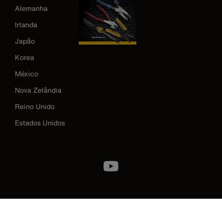
Alemanha
Irlanda
Japão
Korea
México
Nova Zelândia
Reino Unido
Estados Unidos
Image