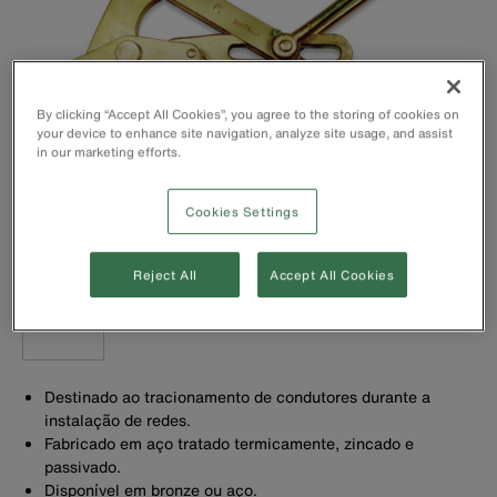
By clicking “Accept All Cookies”, you agree to the storing of cookies on
your device to enhance site navigation, analyze site usage, and assist
in our marketing efforts.
Cookies Settings
Reject All
Accept All Cookies
Destinado ao tracionamento de condutores durante a
instalação de redes.
Fabricado em aço tratado termicamente, zincado e
passivado.
Disponível em bronze ou aço.