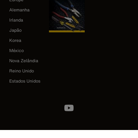
Alemanha
Irlanda
Japão
Korea
México
Nova Zelândia
Reino Unido
Estados Unidos