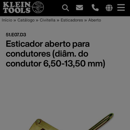
Navegação
Internationa
Trilha
Pular
Início
Catálogo
Civitella
Esticadores
Aberto
site
para
principal
de
links
o
51.E07.D3
menu
conteúdo
navegação
Esticador aberto para
principal
condutores (diâm. do
condutor 6,50-13,50 mm)