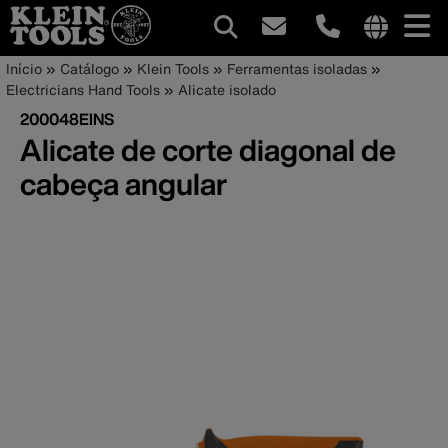
Navegação
Internationa
Trilha
Pular
Início
Catálogo
Klein Tools
Ferramentas isoladas
site
para
Electricians Hand Tools
Alicate isolado
principal
de
links
o
200048EINS
menu
conteúdo
navegação
Alicate de corte diagonal de
principal
cabeça angular