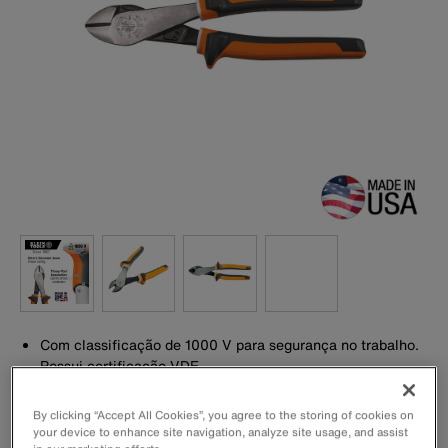
Com classificação de 1000 V para segurança no trabalho.
Possui certificação VDE
Exclusivo isolamento em três partes com camada inferior
branca que avisa quando o isolamento pode estar
By clicking “Accept All Cookies”, you agree to the storing of cookies on
comprometido
your device to enhance site navigation, analyze site usage, and assist