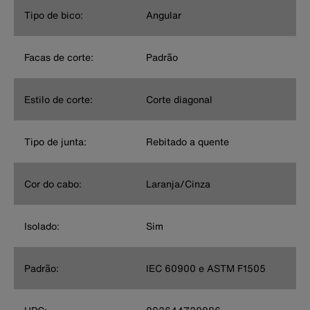
Tipo de bico:
Angular
Facas de corte:
Padrão
Estilo de corte:
Corte diagonal
Tipo de junta:
Rebitado a quente
Cor do cabo:
Laranja/Cinza
Isolado:
Sim
Padrão:
IEC 60900 e ASTM F1505