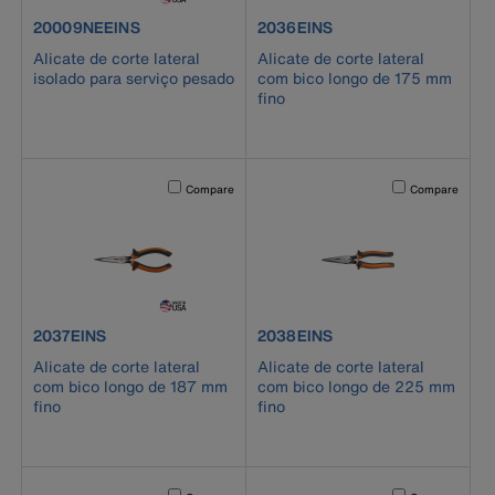
product number 20009NEEINS
product number 2036EINS
20009NEEINS
2036EINS
Alicate de corte lateral
Alicate de corte lateral
isolado para serviço pesado
com bico longo de 175 mm
fino
Activating this element will cause content on the page to b
Activating this el
Compare
Compare
product number 2037EINS
product number 2038EINS
2037EINS
2038EINS
Alicate de corte lateral
Alicate de corte lateral
com bico longo de 187 mm
com bico longo de 225 mm
fino
fino
Activating this element will cause content on the page to b
Activating this el