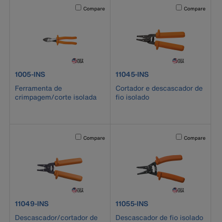
Activating this element will cause content on the page to b
Activating this el
Compare
Compare
product number 1005-INS
product number 11045-INS
1005-INS
11045-INS
Ferramenta de
Cortador e descascador de
crimpagem/corte isolada
fio isolado
Activating this element will cause content on the page to b
Activating this el
Compare
Compare
product number 11049-INS
product number 11055-INS
11049-INS
11055-INS
Descascador/cortador de
Descascador de fio isolado