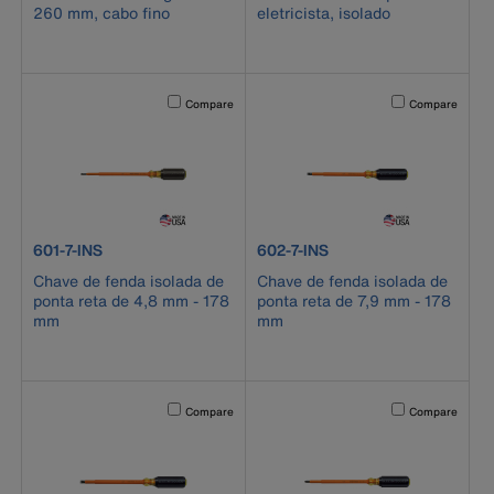
260 mm, cabo fino
eletricista, isolado
Activating this element will cause content on the page to b
Activating this el
Compare
Compare
product number 601-7-INS
product number 602-7-INS
601-7-INS
602-7-INS
Chave de fenda isolada de
Chave de fenda isolada de
ponta reta de 4,8 mm - 178
ponta reta de 7,9 mm - 178
mm
mm
Activating this element will cause content on the page to b
Activating this el
Compare
Compare