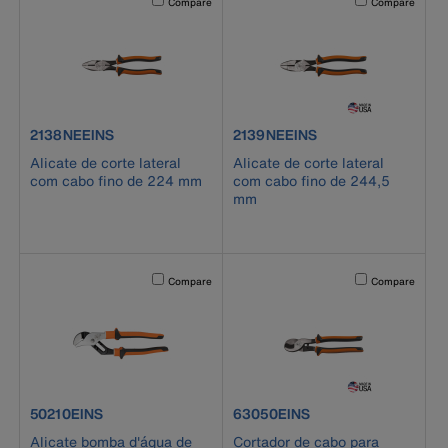
Compare
Compare
product number 2138NEEINS
product number 2139NEEINS
2138NEEINS
2139NEEINS
Alicate de corte lateral
Alicate de corte lateral
com cabo fino de 224 mm
com cabo fino de 244,5
mm
Activating this element will cause content on the page to b
Activating this el
Compare
Compare
product number 50210EINS
product number 63050EINS
50210EINS
63050EINS
Alicate bomba d'água de
Cortador de cabo para