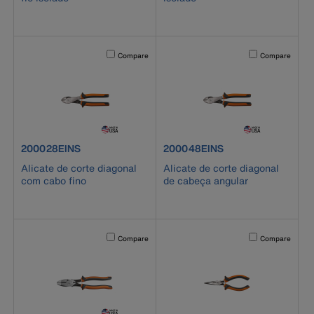
Activating this element will cause content on the page to b
Activating this el
Compare
Compare
product number 200028EINS
product number 200048EINS
200028EINS
200048EINS
Alicate de corte diagonal
Alicate de corte diagonal
com cabo fino
de cabeça angular
Activating this element will cause content on the page to b
Activating this el
Compare
Compare