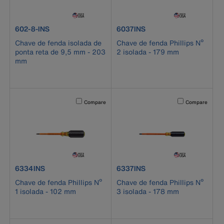
product number 602-8-INS
product number 6037INS
602-8-INS
6037INS
Chave de fenda isolada de
Chave de fenda Phillips Nº
ponta reta de 9,5 mm - 203
2 isolada - 179 mm
mm
Activating this element will cause content on the page to b
Activating this el
Compare
Compare
product number 6334INS
product number 6337INS
6334INS
6337INS
Chave de fenda Phillips Nº
Chave de fenda Phillips Nº
1 isolada - 102 mm
3 isolada - 178 mm