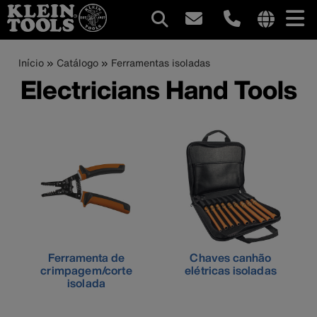
Navegação
Internationa
site
Trilha
Pular
Início
Catálogo
Ferramentas isoladas
principal
links
para
Electricians Hand Tools
de
menu
o
conteúdo
navegação
principal
Ferramenta de
Chaves canhão
crimpagem/corte
elétricas isoladas
isolada