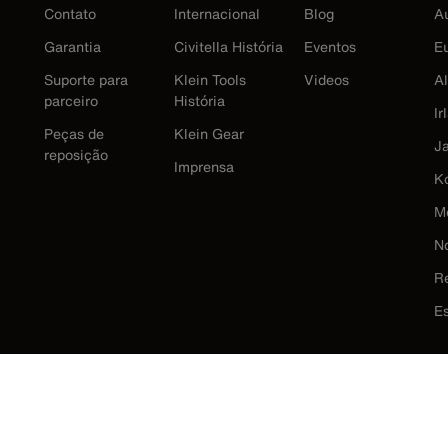
Contato
Internacional
Blog
Au
Garantia
Civitella História
Eventos
E
Suporte para
Klein Tools
Videos
A
parceiro
História
Ir
Peças de
Klein Gear
J
reposição
Imprensa
K
M
N
R
E