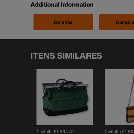
Additional Information
Garantia
Compli
ITENS SIMILARES
Civitella 51.B04.A2
Civitella 51.B