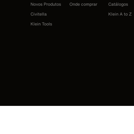
Novos Produtos
Onde comprar
Catálogos
Civitella
Klein A to Z
Klein Tools