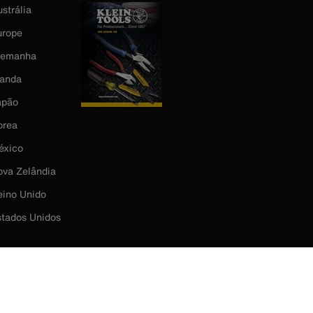
strália
urope
lemanha
landa
apão
orea
éxico
ova Zelândia
eino Unido
stados Unidos