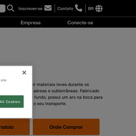
Inscrever-se
Contato
BR
click
click
to
to
International
Empresa
Conecte-se
sign-
learn
site
up
more
links
Empresa
Conecte-
for
about
menu
menu
se
our
contacting
menu
newsletter
Klein
Tools
Brasil
lona
 site
azer subir e descer materiais leves durante os
talação de redes aéreas e subterrâneas. Fabricado
orço de couro no fundo, possui um aro na boca para
All Cookies
e uma alça para o seu transporte.
roduto
Onde Comprar