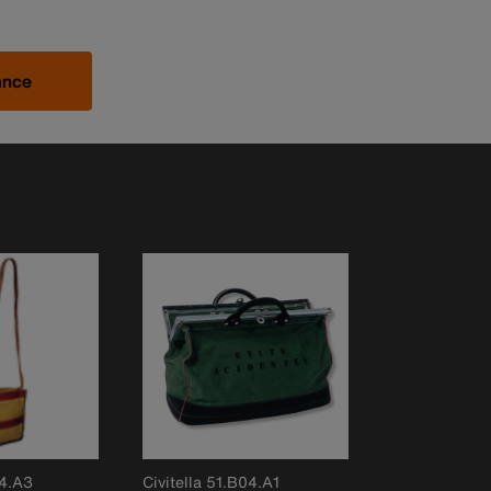
ance
04.A3
Civitella 51.B04.A1