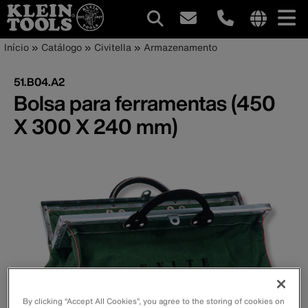
Navegação
Internationa
Trilha
Pular
Início
Catálogo
Civitella
Armazenamento
site
para
principal
de
links
o
51.B04.A2
menu
conteúdo
navegação
Bolsa para ferramentas (450
principal
X 300 X 240 mm)
By clicking “Accept All Cookies”, you agree to the storing of cookies on