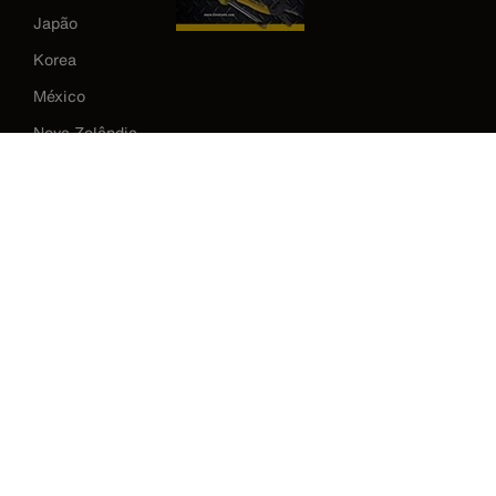
Japão
Korea
México
Nova Zelândia
Reino Unido
Estados Unidos
Image
Política de privacidade
Termos e condições