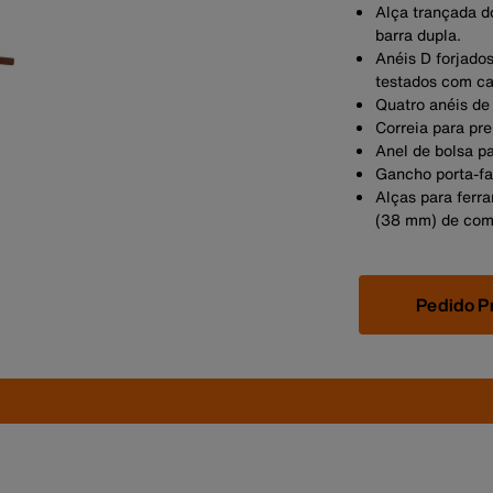
Alça trançada d
barra dupla.
Anéis D forjado
testados com ca
Quatro anéis de
Correia para pren
Anel de bolsa pa
Gancho porta-fa
Alças para ferra
(38 mm) de com
Pedido P