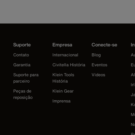
Suporte
Empresa
Conecte-se
In
Contato
Internacional
Blog
Au
Garantia
Civitella História
Eventos
E
Suporte para
Klein Tools
Videos
A
parceiro
História
Ir
Peças de
Klein Gear
J
reposição
Imprensa
K
M
N
R