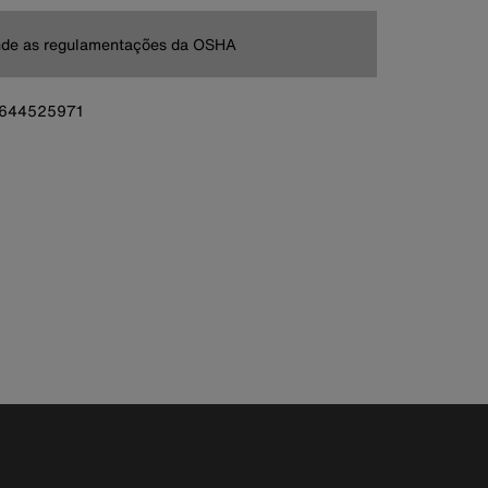
nde as regulamentações da OSHA
644525971