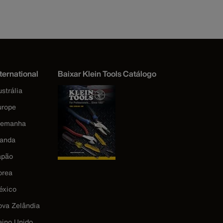
ternational
Baixar Klein Tools Catálogo
strália
urope
lemanha
landa
apão
orea
éxico
ova Zelândia
eino Unido