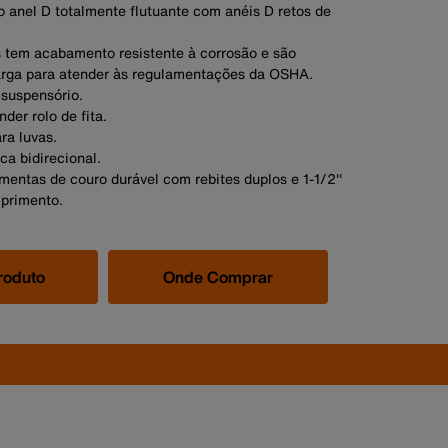
o anel D totalmente flutuante com anéis D retos de
s tem acabamento resistente à corrosão e são
rga para atender às regulamentações da OSHA.
 suspensório.
der rolo de fita.
ra luvas.
ca bidirecional.
mentas de couro durável com rebites duplos e 1-1/2''
primento.
roduto
Onde Comprar