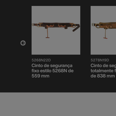
5268N22D
5278N19D
urança
Cinto de segurança
Cinto de se
lutuante
fixo estilo 5268N de
totalmente 
a 1219 mm
559 mm
de 838 mm 