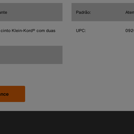
ante
Padrão:
Ate
 cinto Klein-Kord® com duas
UPC:
092
ance