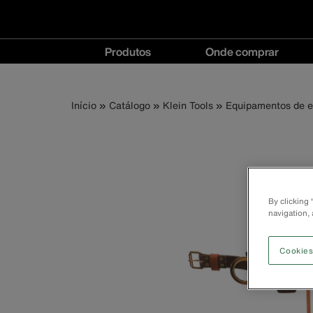
Navegação
Produtos
Onde comprar
principal
Produtos
Onde
menu
comprar
Trilha
Pular
Início
Catálogo
Klein Tools
Equipamentos de es
menu
para
o
de
conteúdo
principal
navegação
By clicking
navigation, 
Cookies