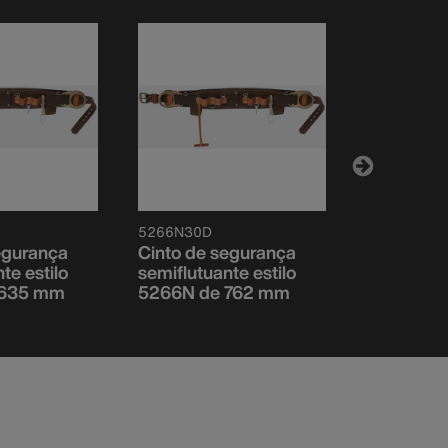
5266N30D
5268N27D
egurança
Cinto de segurança
Cinto de 
te estilo
semiflutuante estilo
fixo estil
 635 mm
5266N de 762 mm
686 mm