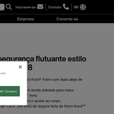
Inscrever-se
Contato
BR
click
click
to
to
International
Empresa
Conecte-se
sign-
learn
site
up
more
links
Empresa
Conecte-
for
about
menu
menu
se
our
contacting
menu
newsletter
Klein
Tools
Brasil
segurança flutuante estilo
manho 18
 site
amento para cinto Kord® Klein com duas abas de
into de couro com borda dobrada para maior
All Cookies
a total de 5'' (127 mm).
 máximo conforto e ajuste ao corpo.
 de 1-3/4'' (44 mm) de largura feita de Klein-Kord™