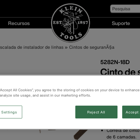
Pesquisa
Recursos
Suporte
Recursos
Suporte
menu
menu
calada de instalador de linhas
Cintos de seguranÃ§a
5282N-18D
Cinto de 
5282N ta
 “Accept All Cookies”, you agree to the storing of cookies on your device to enhance
analyze site usage, and assist in our marketing efforts.
Suporte acolcho
bolso.
Almofada para c
 Settings
Reject All
Accept 
conforto. Largur
Acolchoado para
Correia de cinto
de 6 camadas.